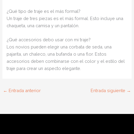
¿Qué tipo de traje es el más formal?
Un traje de tres piezas es el más formal. Esto incluye una
chaqueta, una camisa y un pantalón.
¿Qué accesorios debo usar con mi traje?
Los novios pueden elegir una corbata de seda, una
pajarita, un chaleco, una bufanda o una flor. Estos
accesorios deben combinarse con el color y el estilo del
traje para crear un aspecto elegante.
←
Entrada anterior
Entrada siguiente
→