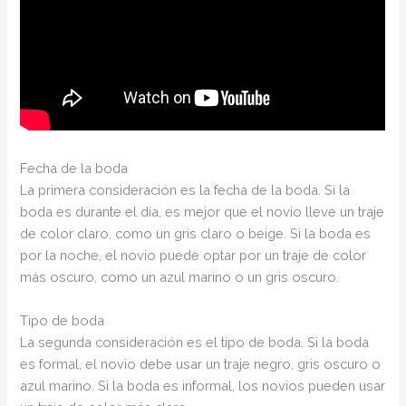
Fecha de la boda
La primera consideración es la fecha de la boda. Si la
boda es durante el día, es mejor que el novio lleve un traje
de color claro, como un gris claro o beige. Si la boda es
por la noche, el novio puede optar por un traje de color
más oscuro, como un azul marino o un gris oscuro.
Tipo de boda
La segunda consideración es el tipo de boda. Si la boda
es formal, el novio debe usar un traje negro, gris oscuro o
azul marino. Si la boda es informal, los novios pueden usar