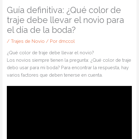
Guía definitiva: ¿Qué color de
traje debe llevar el novio para
el día de la boda?
/
Trajes de Novio
/ Por
dmccol
¿Qué color de traje debe llevar el novio?
Los novios siempre tienen la pregunta: ¿Qué color de traje
debo usar para mi boda? Para encontrar la respuesta, hay
varios factores que deben tenerse en cuenta.