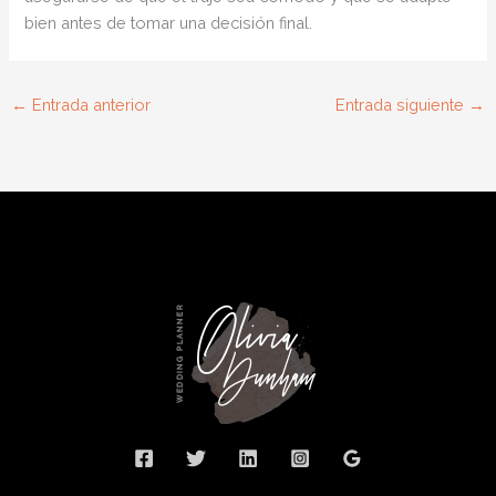
bien antes de tomar una decisión final.
←
Entrada anterior
Entrada siguiente
→