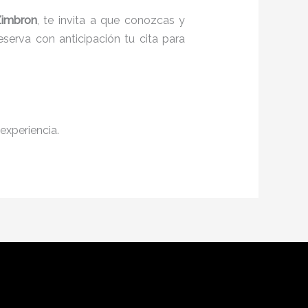
Zimbron
, te invita a que conozcas y
serva con anticipación tu cita para
experiencia.