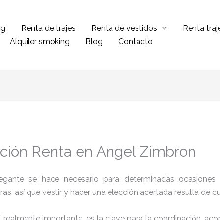
ng
Renta de trajes
Renta de vestidos
Renta tra
Alquiler smoking
Blog
Contacto
ción Renta en Angel Zimbron
legante se hace necesario para determinadas ocasiones 
tras, así que vestir y hacer una elección acertada resulta de 
el realmente importante, es la clave para la coordinación, a