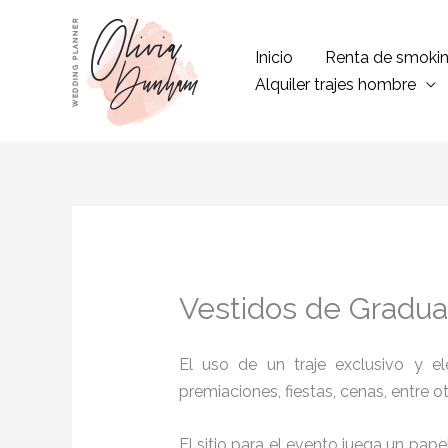
Ir
al
Inicio
Renta de smoki
contenido
Alquiler trajes hombre
Vestidos de Gradua
El uso de un traje exclusivo y e
premiaciones, fiestas, cenas, entre o
El sitio para el evento juega un pap