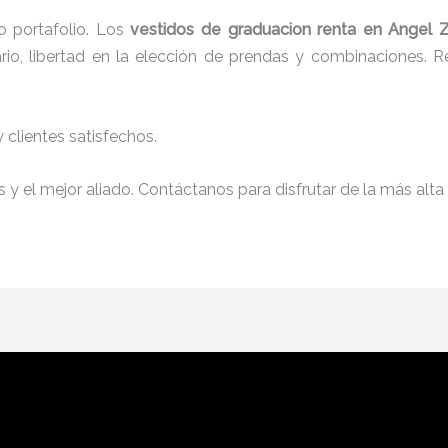
 portafolio. Los
vestidos de graduacion renta
en Angel 
io, libertad en la elección de prendas y combinaciones. Re
clientes satisfechos.
y el mejor aliado. Contáctanos para disfrutar de la más alta 