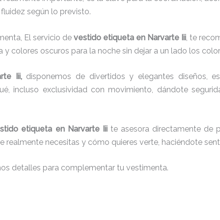
fluidez según lo previsto.
menta, El servicio de
vestido etiqueta en Narvarte Iii
, te reco
a y colores oscuros para la noche sin dejar a un lado los colo
te Iii,
disponemos de divertidos y elegantes diseños, esti
aqué, incluso exclusividad con movimiento, dándote seguri
stido etiqueta
en Narvarte Iii
te asesora directamente de pr
que realmente necesitas y cómo quieres verte, haciéndote senti
nos detalles para complementar tu vestimenta.