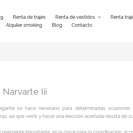
ng
Renta de trajes
Renta de vestidos
Renta tra
Alquiler smoking
Blog
Contacto
Narvarte Iii
legante se hace necesario para determinadas ocasiones 
tras, así que vestir y hacer una elección acertada resulta de 
el realmente importante, es la clave para la coordinación, a