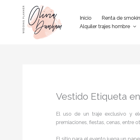
Ir
al
Inicio
Renta de smoki
contenido
Alquiler trajes hombre
Vestido Etiqueta en 
El uso de un traje exclusivo y e
premiaciones, fiestas, cenas, entre o
El sitio para el evento juega un pap