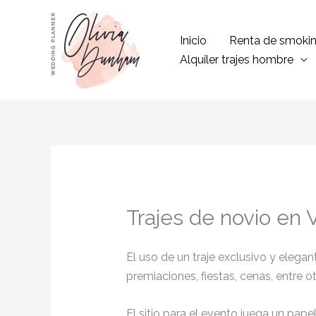
Ir
al
Inicio
Renta de smoki
contenido
Alquiler trajes hombre
Trajes de novio en
El uso de un traje exclusivo y eleg
premiaciones, fiestas, cenas, entre o
El sitio para el evento juega un pap