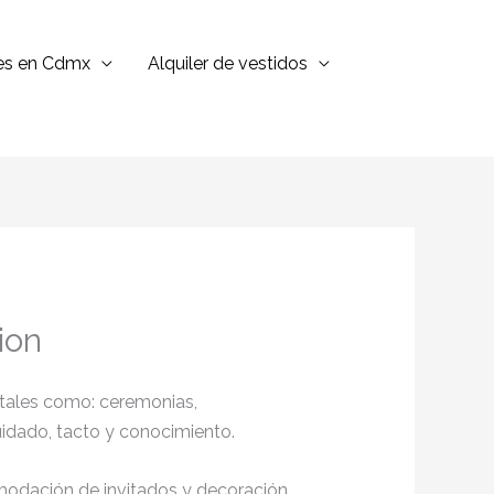
jes en Cdmx
Alquiler de vestidos
ion
 tales como: ceremonias,
cuidado, tacto y conocimiento.
omodación de invitados y decoración,