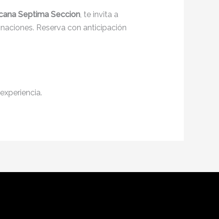
icana Septima Seccion
, te invita a
inaciones. Reserva con anticipación
experiencia.