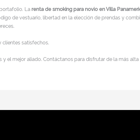
ortafolio. La
renta de smoking para novio en Villa Panamer
igo de vestuario, libertad en la elección de prendas y comb
ereces.
clientes satisfechos.
y el mejor aliado. Contáctanos para disfrutar de la más alta 