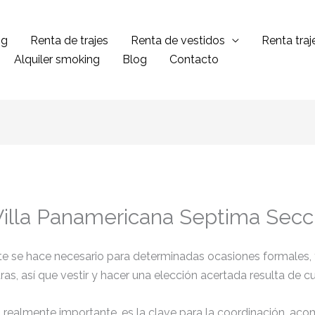
ng
Renta de trajes
Renta de vestidos
Renta tra
Alquiler smoking
Blog
Contacto
 Villa Panamericana Septima Secc
ante se hace necesario para determinadas ocasiones formales,
tras, así que vestir y hacer una elección acertada resulta de 
el realmente importante, es la clave para la coordinación, ac