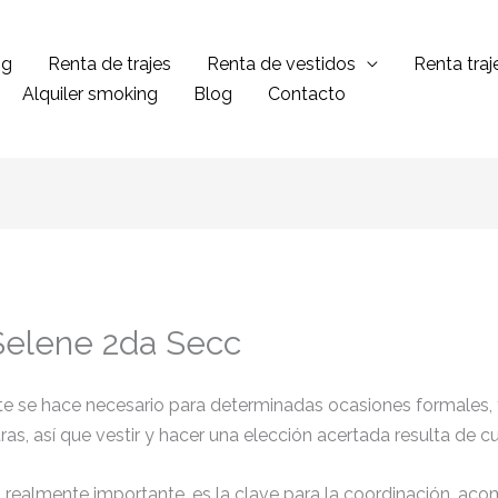
ng
Renta de trajes
Renta de vestidos
Renta tra
Alquiler smoking
Blog
Contacto
 Selene 2da Secc
ante se hace necesario para determinadas ocasiones formales,
tras, así que vestir y hacer una elección acertada resulta de 
el realmente importante, es la clave para la coordinación, ac