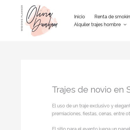
Ir
al
Inicio
Renta de smoki
contenido
Alquiler trajes hombre
Trajes de novio en
El uso de un traje exclusivo y eleg
premiaciones, fiestas, cenas, entre o
El sitio para el evento juega un pap