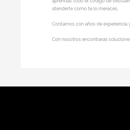
aprendas todo el código de vestuario
atenderte como te lo mereces.
Contamos con años de experiencia y 
Con nosotros encontrarás soluciones 