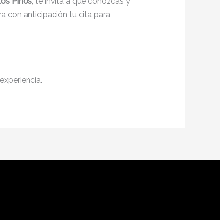
los Pinos
, te invita a que conozcas y
a con anticipación tu cita para
experiencia.