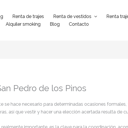
ng
Renta de trajes
Renta de vestidos
Renta tra
Alquiler smoking
Blog
Contacto
San Pedro de los Pinos
ante se hace necesario para determinadas ocasiones formales,
tras, así que vestir y hacer una elección acertada resulta de 
el realmente importante, es la clave para la coordinación, ac