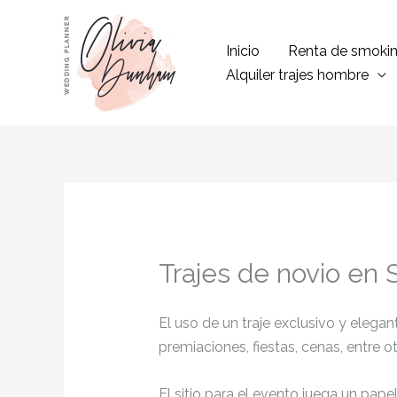
Ir
al
Inicio
Renta de smoki
contenido
Alquiler trajes hombre
Trajes de novio en 
El uso de un traje exclusivo y eleg
premiaciones, fiestas, cenas, entre o
El sitio para el evento juega un pap