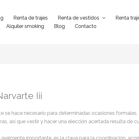
ng
Renta de trajes
Renta de vestidos
Renta tra
Alquiler smoking
Blog
Contacto
arvarte Iii
ante se hace necesario para determinadas ocasiones formales,
tras, así que vestir y hacer una elección acertada resulta de 
el realmente importante, es la clave para la coordinación, ac