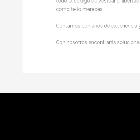
todo el código de vestuario, liberta
como te lo mereces.
Contamos con años de experiencia y 
Con nosotros encontrarás soluciones 