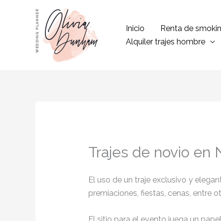
Ir
al
Inicio
Renta de smoki
contenido
Alquiler trajes hombre
Trajes de novio en N
El uso de un traje exclusivo y eleg
premiaciones, fiestas, cenas, entre o
El sitio para el evento juega un pap