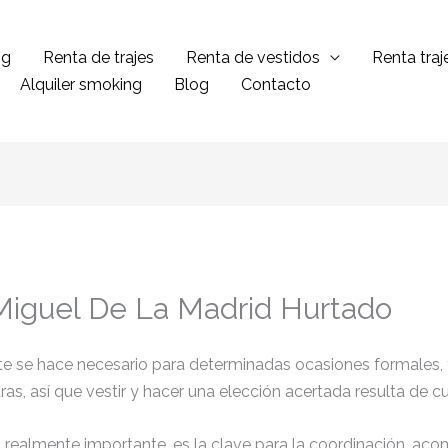
ng
Renta de trajes
Renta de vestidos
Renta tra
Alquiler smoking
Blog
Contacto
 Miguel De La Madrid Hurtado
ante se hace necesario para determinadas ocasiones formales,
tras, así que vestir y hacer una elección acertada resulta de 
el realmente importante, es la clave para la coordinación, ac