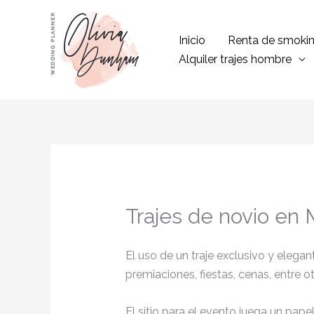
Ir
al
Inicio
Renta de smoki
contenido
Alquiler trajes hombre
Trajes de novio en
El uso de un traje exclusivo y eleg
premiaciones, fiestas, cenas, entre o
El sitio para el evento juega un pap