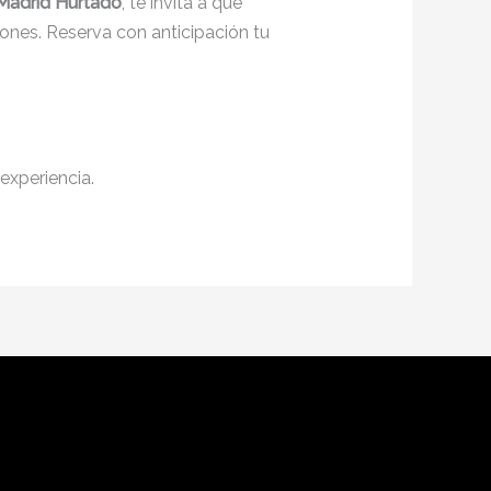
 Madrid Hurtado
, te invita a que
ones. Reserva con anticipación tu
experiencia.