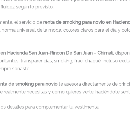
fluidez según lo previsto.
menta, el servicio de
renta de smoking para novio en Hacien
 norma universal de la moda, colores claros para el día y col
 en Hacienda San Juan-Rincon De San Juan – Chimali,
dispon
 brillantes, transparencias, smoking, frac, chaqué, incluso ex
empre soñaste.
enta de smoking para novio
te asesora directamente de princip
que realmente necesitas y cómo quieres verte, haciéndote senti
nos detalles para complementar tu vestimenta.