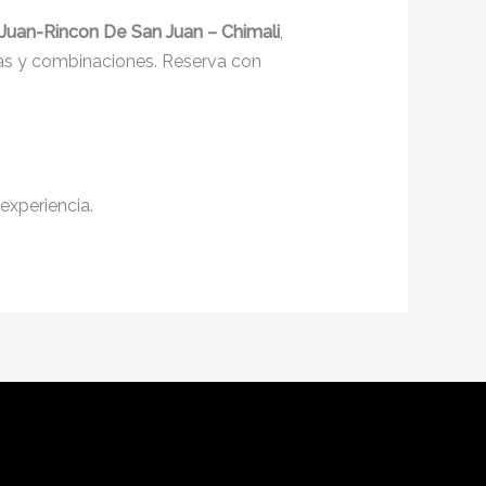
Juan-Rincon De San Juan – Chimali
,
ndas y combinaciones. Reserva con
experiencia.