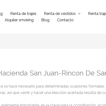
ng
Renta de trajes
Renta de vestidos
Renta tra
Alquiler smoking
Blog
Contacto
 Hacienda San Juan-Rincon De Sa
ante se hace necesario para determinadas ocasiones formales,
tras, así que vestir y hacer una elección acertada resulta de 
el realmente importante, es la clave para la coordinación, ac