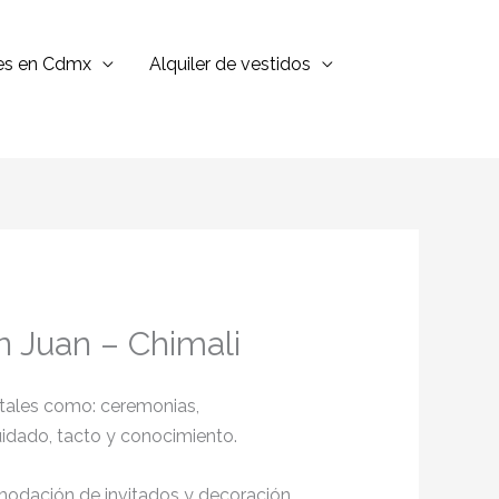
jes en Cdmx
Alquiler de vestidos
n Juan – Chimali
 tales como: ceremonias,
cuidado, tacto y conocimiento.
omodación de invitados y decoración,