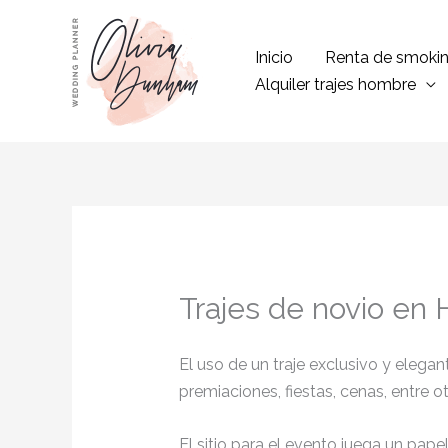
Ir
al
Inicio
Renta de smoki
contenido
Alquiler trajes hombre
Trajes de novio en
El uso de un traje exclusivo y eleg
premiaciones, fiestas, cenas, entre o
El sitio para el evento juega un pap