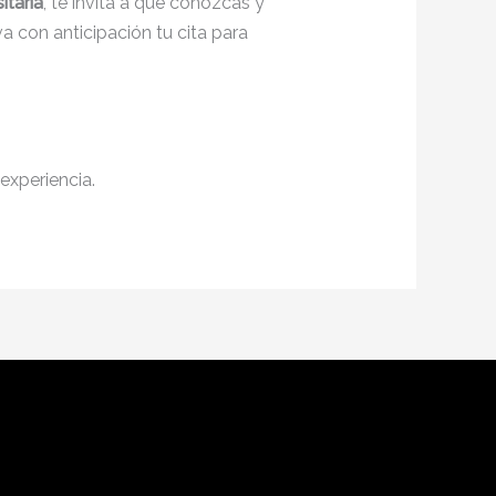
itaria
, te invita a que conozcas y
a con anticipación tu cita para
experiencia.