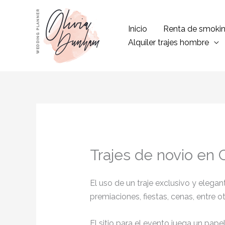
Ir
al
Inicio
Renta de smoki
contenido
Alquiler trajes hombre
Trajes de novio en 
El uso de un traje exclusivo y eleg
premiaciones, fiestas, cenas, entre o
El sitio para el evento juega un pap