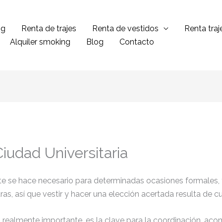
ng
Renta de trajes
Renta de vestidos
Renta tra
Alquiler smoking
Blog
Contacto
Ciudad Universitaria
ante se hace necesario para determinadas ocasiones formales,
tras, así que vestir y hacer una elección acertada resulta de 
el realmente importante, es la clave para la coordinación, ac