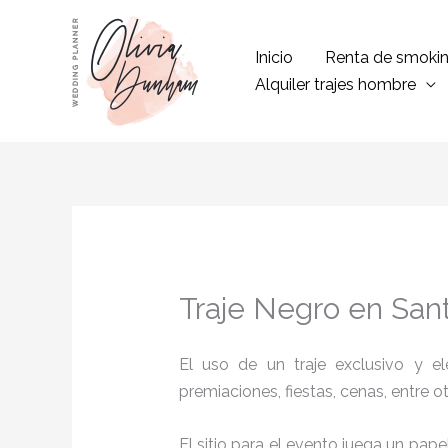
Ir
al
Inicio
Renta de smoki
contenido
Alquiler trajes hombre
Traje Negro en Sant
El uso de un traje exclusivo y e
premiaciones, fiestas, cenas, entre o
El sitio para el evento juega un pap