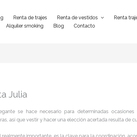
ng
Renta de trajes
Renta de vestidos
Renta tra
Alquiler smoking
Blog
Contacto
a Julia
legante se hace necesario para determinadas ocasiones 
tras, así que vestir y hacer una elección acertada resulta de 
el realmente importante, es la clave para la coordinación, a