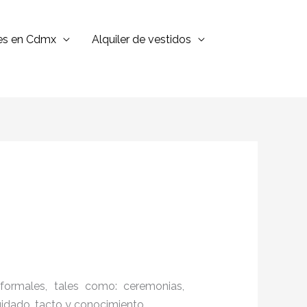
jes en Cdmx
Alquiler de vestidos
formales, tales como: ceremonias,
cuidado, tacto y conocimiento.