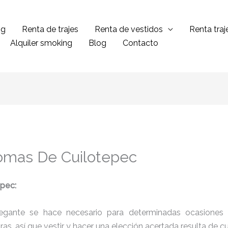
ng
Renta de trajes
Renta de vestidos
Renta tra
Alquiler smoking
Blog
Contacto
omas De Cuilotepec
pec:
legante se hace necesario para determinadas ocasiones 
tras, así que vestir y hacer una elección acertada resulta de 