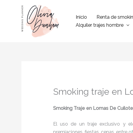
Ir
al
Inicio
Renta de smoki
contenido
Alquiler trajes hombre
Smoking traje en L
Smoking Traje en Lomas De Cuilote
El uso de un traje exclusivo y e
premiaciones, fiestas, cenas, entre o