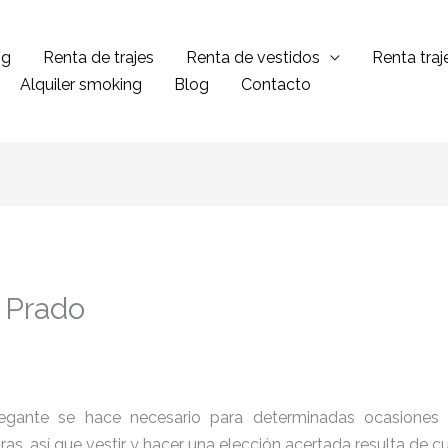
ng
Renta de trajes
Renta de vestidos
Renta tra
Alquiler smoking
Blog
Contacto
 Prado
legante se hace necesario para determinadas ocasiones 
tras, así que vestir y hacer una elección acertada resulta de 