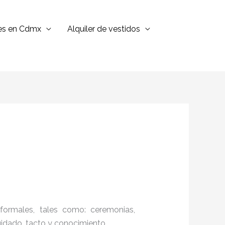
jes en Cdmx
Alquiler de vestidos
formales, tales como: ceremonias,
cuidado, tacto y conocimiento.