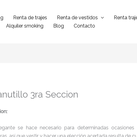
ng
Renta de trajes
Renta de vestidos
Renta tra
Alquiler smoking
Blog
Contacto
nutillo 3ra Seccion
ion:
legante se hace necesario para determinadas ocasiones 
tras, así que vestir y hacer una elección acertada resulta de 