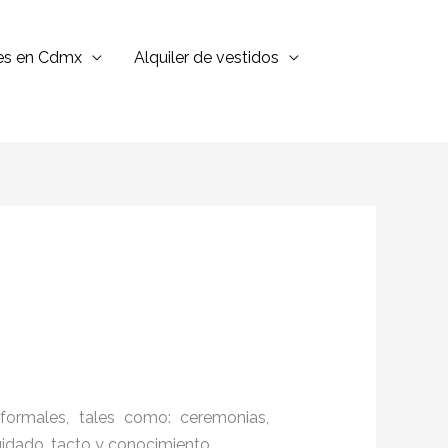
jes en Cdmx
Alquiler de vestidos
formales, tales como: ceremonias,
cuidado, tacto y conocimiento.