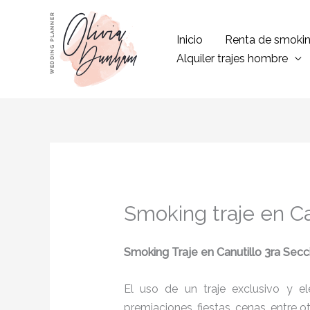
Ir
al
Inicio
Renta de smoki
contenido
Alquiler trajes hombre
Smoking traje en Ca
Smoking Traje en Canutillo 3ra Secc
El uso de un traje exclusivo y e
premiaciones, fiestas, cenas, entre o