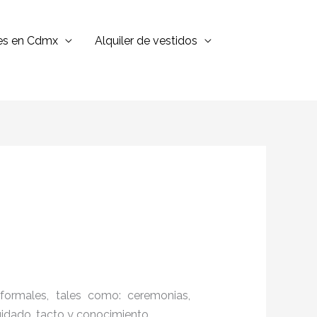
jes en Cdmx
Alquiler de vestidos
formales, tales como: ceremonias,
cuidado, tacto y conocimiento.