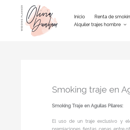
Ir
al
Inicio
Renta de smoki
contenido
Alquiler trajes hombre
Smoking traje en Ag
Smoking Traje en Aguilas Pilares:
El uso de un traje exclusivo y e
premiaciones, fiestas, cenas, entre o