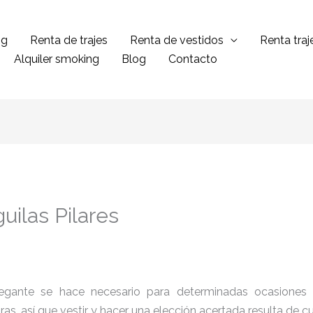
ng
Renta de trajes
Renta de vestidos
Renta tra
Alquiler smoking
Blog
Contacto
uilas Pilares
legante se hace necesario para determinadas ocasiones 
tras, así que vestir y hacer una elección acertada resulta de 