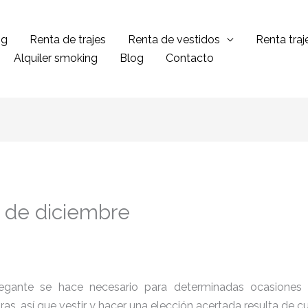
ng
Renta de trajes
Renta de vestidos
Renta tra
Alquiler smoking
Blog
Contacto
2 de diciembre
legante se hace necesario para determinadas ocasiones 
tras, así que vestir y hacer una elección acertada resulta de 