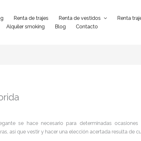
ng
Renta de trajes
Renta de vestidos
Renta tra
Alquiler smoking
Blog
Contacto
orida
legante se hace necesario para determinadas ocasiones 
tras, así que vestir y hacer una elección acertada resulta de 