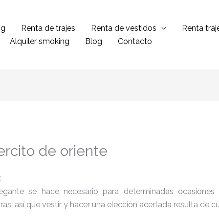
ng
Renta de trajes
Renta de vestidos
Renta tra
Alquiler smoking
Blog
Contacto
rcito de oriente
:
legante se hace necesario para determinadas ocasiones 
tras, así que vestir y hacer una elección acertada resulta de 