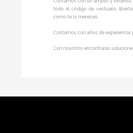
Contamos con un amplio y extenso p
todo el código de vestuario, liber
como te lo mereces.
Contamos con años de experiencia y 
Con nosotros encontrarás soluciones 