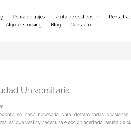
ng
Renta de trajes
Renta de vestidos
Renta tra
Alquiler smoking
Blog
Contacto
dad Universitaria
a:
legante se hace necesario para determinadas ocasiones 
tras, así que vestir y hacer una elección acertada resulta de 