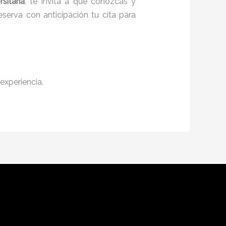
sitaria
, te invita a que conozcas y
serva con anticipación tu cita para
experiencia.