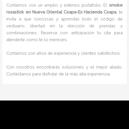
Contamos con un amplio y extenso portafolio. El
smoke
rosastick
en Nueva Oriental Coapa-Ex Hacienda Coapa
, te
invita a que conozcas y aprendas todo el código de
vestuario, libertad en la elección de prendas y
combinaciones. Reserva con anticipación tu cita para
atenderte como te lo mereces.
Contamos con años de experiencia y clientes satisfechos.
Con nosotros encontrarás soluciones y el mejor aliado.
Contáctanos para disfrutar de la más alta experiencia.