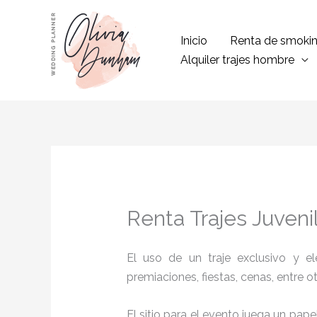
Ir
al
Inicio
Renta de smoki
contenido
Alquiler trajes hombre
Renta Trajes Juven
El uso de un traje exclusivo y e
premiaciones, fiestas, cenas, entre o
El sitio para el evento juega un pap