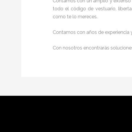
Contamos con un amplio y extenso 
todo el código de vestuario, liber
como te lo mereces.
Contamos con años de experiencia y 
Con nosotros encontrarás soluciones 