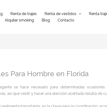
ng
Renta de trajes
Renta de vestidos
Renta tra
Alquiler smoking
Blog
Contacto
iles Para Hombre en Florida
legante se hace necesario para determinadas ocasiones 
tras, así que vestir y hacer una elección acertada resulta de 
el realmente importante, es la clave para la coordinación, a