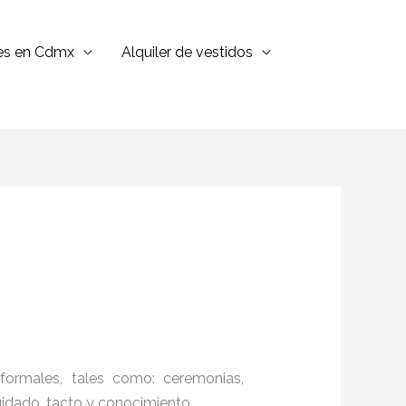
jes en Cdmx
Alquiler de vestidos
formales, tales como: ceremonias,
cuidado, tacto y conocimiento.