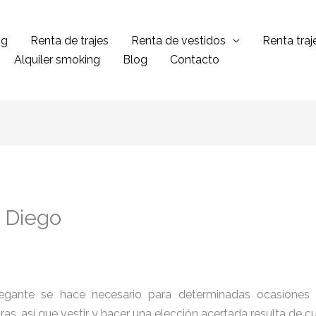
ng
Renta de trajes
Renta de vestidos
Renta tra
Alquiler smoking
Blog
Contacto
n Diego
legante se hace necesario para determinadas ocasiones 
tras, así que vestir y hacer una elección acertada resulta de 