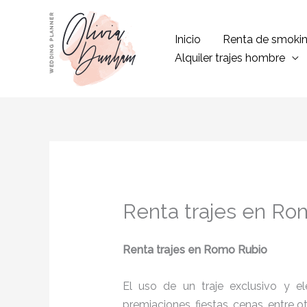
Ir
al
Inicio
Renta de smoki
contenido
Alquiler trajes hombre
Renta trajes en Ro
Renta trajes
en Romo Rubio
El uso de un traje exclusivo y e
premiaciones, fiestas, cenas, entre o