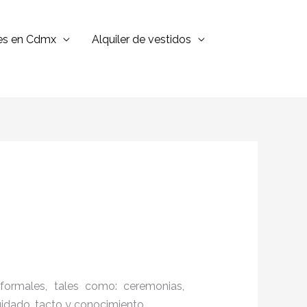
jes en Cdmx
Alquiler de vestidos
formales, tales como: ceremonias,
cuidado, tacto y conocimiento.