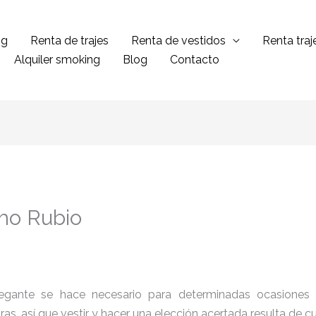
ng
Renta de trajes
Renta de vestidos
Renta tra
Alquiler smoking
Blog
Contacto
mo Rubio
legante se hace necesario para determinadas ocasiones 
tras, así que vestir y hacer una elección acertada resulta de 