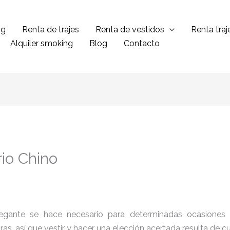
ng
Renta de trajes
Renta de vestidos
Renta tra
Alquiler smoking
Blog
Contacto
rio Chino
legante se hace necesario para determinadas ocasiones 
tras, así que vestir y hacer una elección acertada resulta de 