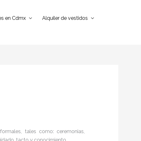
jes en Cdmx
Alquiler de vestidos
formales, tales como: ceremonias,
cuidado, tacto y conocimiento.