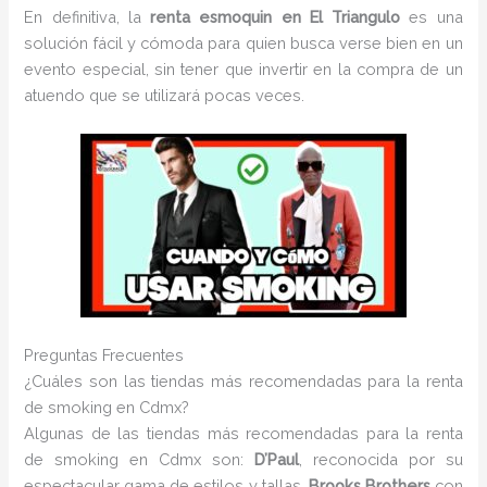
En definitiva, la
renta esmoquin en El Triangulo
es una
solución fácil y cómoda para quien busca verse bien en un
evento especial, sin tener que invertir en la compra de un
atuendo que se utilizará pocas veces.
Preguntas Frecuentes
¿Cuáles son las tiendas más recomendadas para la renta
de smoking en Cdmx?
Algunas de las tiendas más recomendadas para la renta
de smoking en Cdmx son:
D’Paul
, reconocida por su
espectacular gama de estilos y tallas,
Brooks Brothers
con