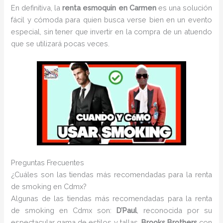
En definitiva, la
renta esmoquin en Carmen
es una solución
fácil y cómoda para quien busca verse bien en un evento
especial, sin tener que invertir en la compra de un atuendo
que se utilizará pocas veces.
Preguntas Frecuentes
¿Cuáles son las tiendas más recomendadas para la renta
de smoking en Cdmx?
Algunas de las tiendas más recomendadas para la renta
de smoking en Cdmx son:
D’Paul
, reconocida por su
espectacular gama de estilos y tallas,
Brooks Brothers
con