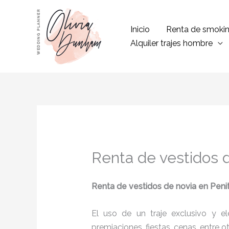
Ir
al
Inicio
Renta de smoki
contenido
Alquiler trajes hombre
Renta de vestidos d
Renta de vestidos de novia
en Penit
El uso de un traje exclusivo y e
premiaciones, fiestas, cenas, entre o