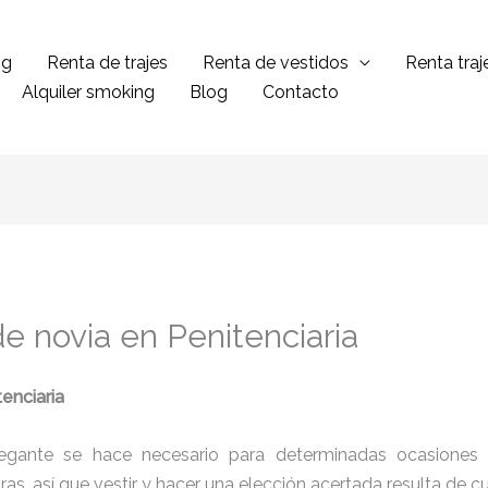
ng
Renta de trajes
Renta de vestidos
Renta tra
Alquiler smoking
Blog
Contacto
e novia en Penitenciaria
enciaria
legante se hace necesario para determinadas ocasiones 
tras, así que vestir y hacer una elección acertada resulta de 