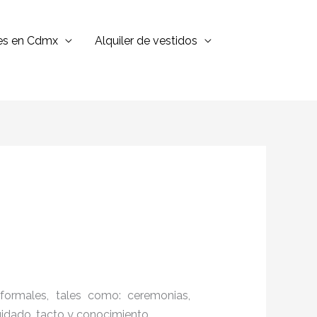
jes en Cdmx
Alquiler de vestidos
formales, tales como: ceremonias,
cuidado, tacto y conocimiento.