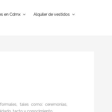
jes en Cdmx
Alquiler de vestidos
formales, tales como: ceremonias,
cuidado, tacto y conocimiento.