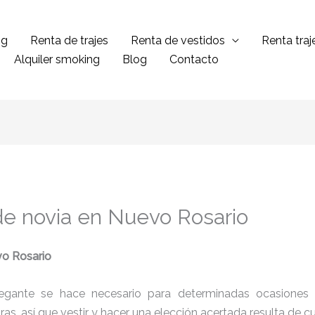
ng
Renta de trajes
Renta de vestidos
Renta tra
Alquiler smoking
Blog
Contacto
de novia en Nuevo Rosario
o Rosario
legante se hace necesario para determinadas ocasiones 
tras, así que vestir y hacer una elección acertada resulta de 