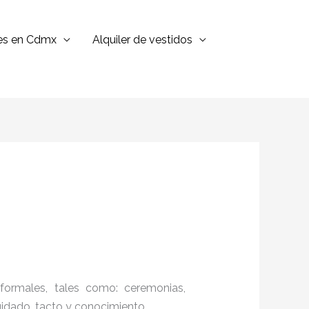
jes en Cdmx
Alquiler de vestidos
formales, tales como: ceremonias,
cuidado, tacto y conocimiento.