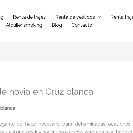
ng
Renta de trajes
Renta de vestidos
Renta tra
Alquiler smoking
Blog
Contacto
de novia en Cruz blanca
 blanca
legante se hace necesario para determinadas ocasiones 
tras, así que vestir y hacer una elección acertada resulta de 