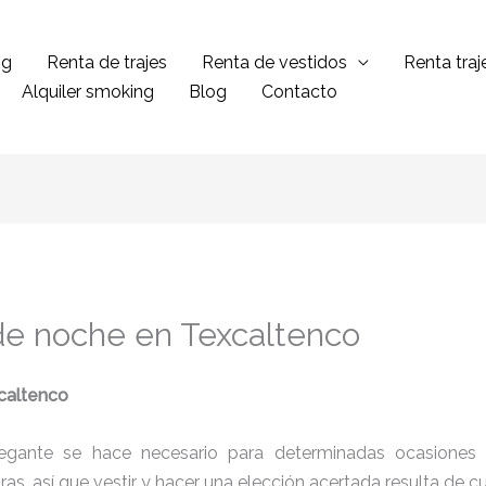
ng
Renta de trajes
Renta de vestidos
Renta tra
Alquiler smoking
Blog
Contacto
de noche en Texcaltenco
caltenco
legante se hace necesario para determinadas ocasiones 
tras, así que vestir y hacer una elección acertada resulta de 