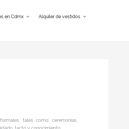
jes en Cdmx
Alquiler de vestidos
formales, tales como: ceremonias,
cuidado, tacto y conocimiento.