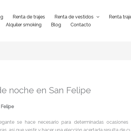
ng
Renta de trajes
Renta de vestidos
Renta tra
Alquiler smoking
Blog
Contacto
de noche en San Felipe
 Felipe
legante se hace necesario para determinadas ocasiones 
tras, así que vestir y hacer una elección acertada resulta de 