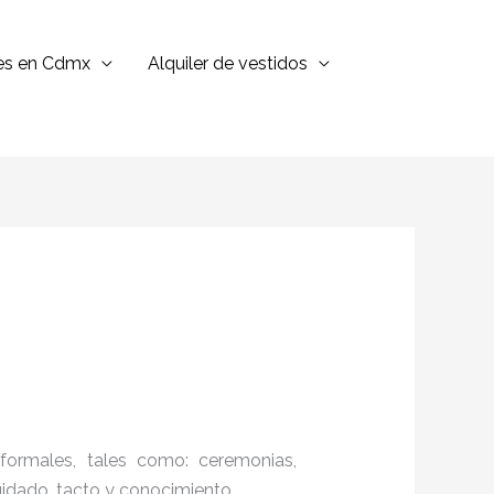
jes en Cdmx
Alquiler de vestidos
formales, tales como: ceremonias,
cuidado, tacto y conocimiento.