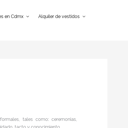
jes en Cdmx
Alquiler de vestidos
formales, tales como: ceremonias,
cuidado, tacto y conocimiento.