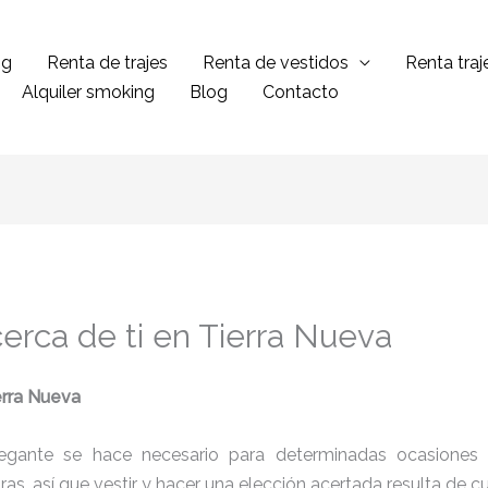
ng
Renta de trajes
Renta de vestidos
Renta tra
Alquiler smoking
Blog
Contacto
erca de ti en Tierra Nueva
erra Nueva
legante se hace necesario para determinadas ocasiones 
tras, así que vestir y hacer una elección acertada resulta de 