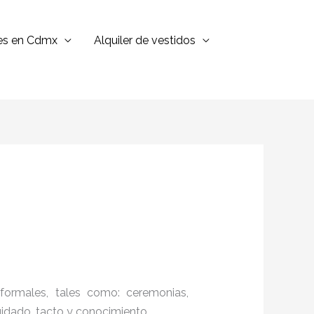
jes en Cdmx
Alquiler de vestidos
formales, tales como: ceremonias,
cuidado, tacto y conocimiento.