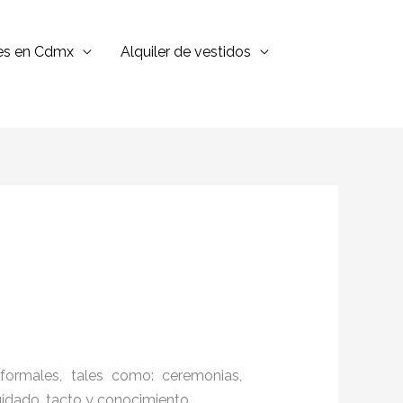
jes en Cdmx
Alquiler de vestidos
formales, tales como: ceremonias,
cuidado, tacto y conocimiento.