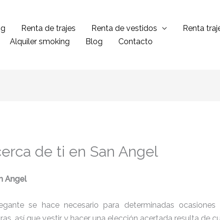
ng
Renta de trajes
Renta de vestidos
Renta tra
Alquiler smoking
Blog
Contacto
erca de ti en San Angel
n Angel
legante se hace necesario para determinadas ocasiones 
tras, así que vestir y hacer una elección acertada resulta de 