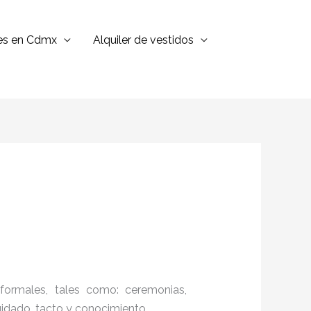
jes en Cdmx
Alquiler de vestidos
formales, tales como: ceremonias,
cuidado, tacto y conocimiento.