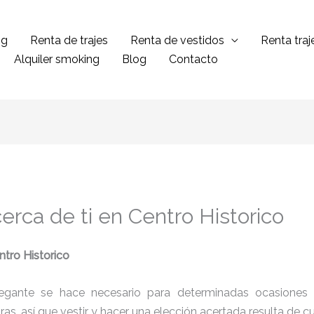
ng
Renta de trajes
Renta de vestidos
Renta tra
Alquiler smoking
Blog
Contacto
erca de ti en Centro Historico
ntro Historico
legante se hace necesario para determinadas ocasiones 
tras, así que vestir y hacer una elección acertada resulta de 