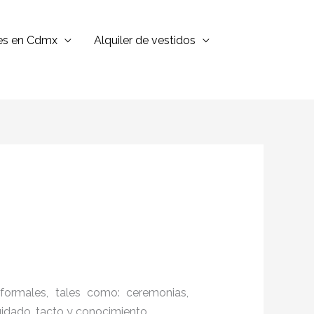
jes en Cdmx
Alquiler de vestidos
formales, tales como: ceremonias,
cuidado, tacto y conocimiento.