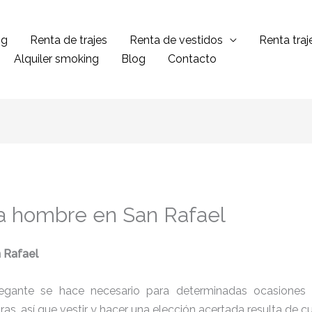
ng
Renta de trajes
Renta de vestidos
Renta tra
Alquiler smoking
Blog
Contacto
ra hombre en San Rafael
 Rafael
legante se hace necesario para determinadas ocasiones 
tras, así que vestir y hacer una elección acertada resulta de 