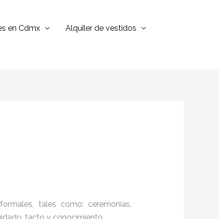
jes en Cdmx
Alquiler de vestidos
formales, tales como: ceremonias,
cuidado, tacto y conocimiento.