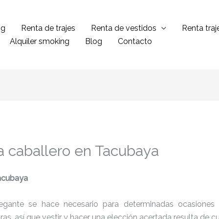
ng
Renta de trajes
Renta de vestidos
Renta tra
Alquiler smoking
Blog
Contacto
a caballero en Tacubaya
acubaya
legante se hace necesario para determinadas ocasiones 
tras, así que vestir y hacer una elección acertada resulta de 