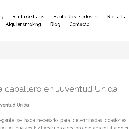
ng
Renta de trajes
Renta de vestidos
Renta tra
Alquiler smoking
Blog
Contacto
a caballero en Juventud Unida
uventud Unida
legante se hace necesario para determinadas ocasiones 
tras, así que vestir y hacer una elección acertada resulta de 