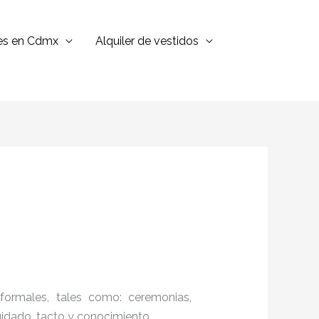
jes en Cdmx
Alquiler de vestidos
formales, tales como: ceremonias,
cuidado, tacto y conocimiento.