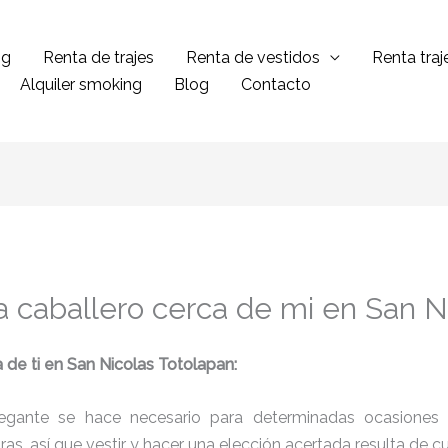
ng
Renta de trajes
Renta de vestidos
Renta tra
Alquiler smoking
Blog
Contacto
a caballero cerca de mi en San N
 de ti en San Nicolas Totolapan:
legante se hace necesario para determinadas ocasiones 
tras, así que vestir y hacer una elección acertada resulta de 