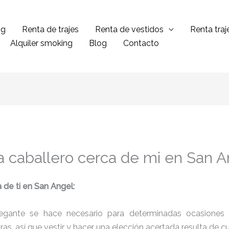
ng
Renta de trajes
Renta de vestidos
Renta tra
Alquiler smoking
Blog
Contacto
a caballero cerca de mi en San A
 de ti en San Angel:
legante se hace necesario para determinadas ocasiones 
tras, así que vestir y hacer una elección acertada resulta de 