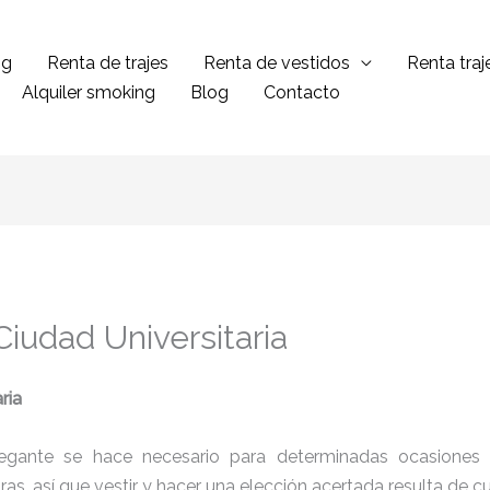
ng
Renta de trajes
Renta de vestidos
Renta tra
Alquiler smoking
Blog
Contacto
Ciudad Universitaria
ria
legante se hace necesario para determinadas ocasiones 
tras, así que vestir y hacer una elección acertada resulta de 