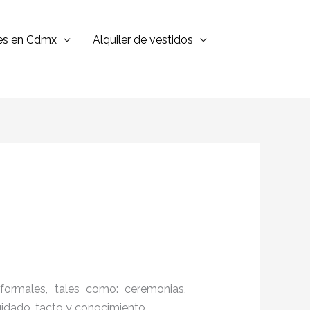
jes en Cdmx
Alquiler de vestidos
formales, tales como: ceremonias,
cuidado, tacto y conocimiento.