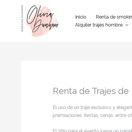
Ir
al
Inicio
Renta de smoki
contenido
Alquiler trajes hombre
Renta de Trajes de
El uso de un traje exclusivo y eleg
premiaciones, fiestas, cenas, entre o
El sitio para el evento juega un pap