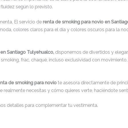
fluidez según lo previsto.
menta, El servicio de
renta de smoking para novio en Santia
oda, colores claros para el día y colores oscuros para la noc
 en Santiago Tulyehualco,
disponemos de divertidos y elegant
s, smoking, frac, chaqué, incluso exclusividad con movimient
enta de smoking para novio
te asesora directamente de princip
que realmente necesitas y cómo quieres verte, haciéndote senti
nos detalles para complementar tu vestimenta.