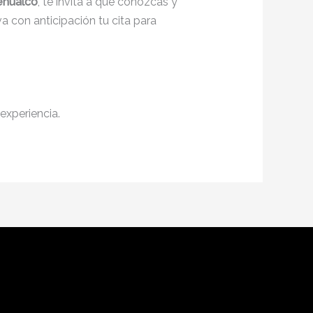
ehualco
, te invita a que conozcas y
a con anticipación tu cita para
experiencia.