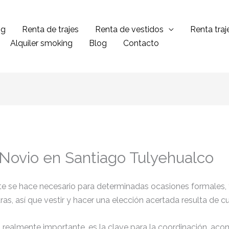
ng
Renta de trajes
Renta de vestidos
Renta tra
Alquiler smoking
Blog
Contacto
 Novio en Santiago Tulyehualco
ante se hace necesario para determinadas ocasiones formales,
tras, así que vestir y hacer una elección acertada resulta de 
el realmente importante, es la clave para la coordinación, ac