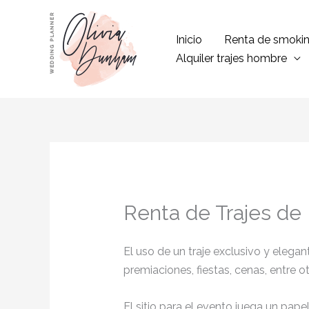
Ir
al
Inicio
Renta de smoki
contenido
Alquiler trajes hombre
Renta de Trajes de
El uso de un traje exclusivo y eleg
premiaciones, fiestas, cenas, entre o
El sitio para el evento juega un pap