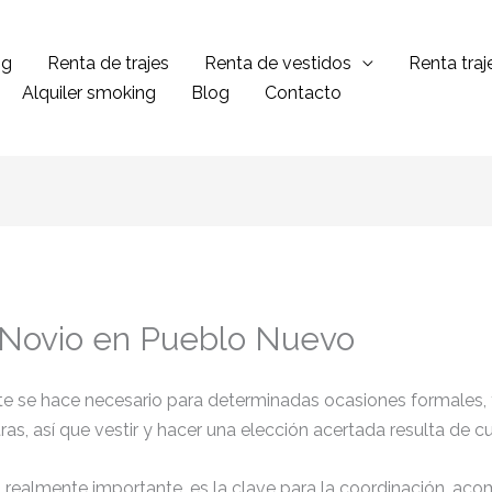
ng
Renta de trajes
Renta de vestidos
Renta tra
Alquiler smoking
Blog
Contacto
 Novio en Pueblo Nuevo
ante se hace necesario para determinadas ocasiones formales,
tras, así que vestir y hacer una elección acertada resulta de 
el realmente importante, es la clave para la coordinación, ac