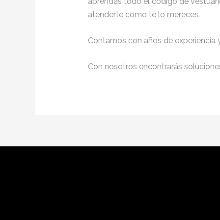
aprendas todo el código de vestuario
atenderte como te lo mereces.
Contamos con años de experiencia y 
Con nosotros encontrarás soluciones 