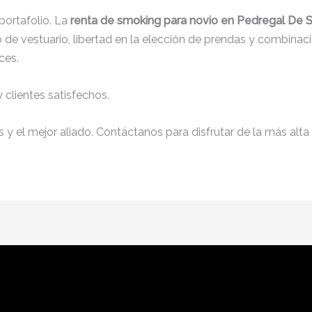
ortafolio. La
renta de smoking para novio en Pedregal De S
de vestuario, libertad en la elección de prendas y combinaci
ces.
clientes satisfechos.
y el mejor aliado. Contáctanos para disfrutar de la más alta 