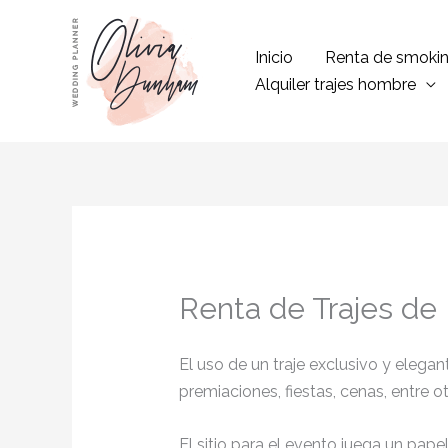
Ir
al
Inicio
Renta de smoki
contenido
Alquiler trajes hombre
Renta de Trajes de
El uso de un traje exclusivo y eleg
premiaciones, fiestas, cenas, entre o
El sitio para el evento juega un pap