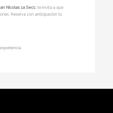
an Nicolas 1a Secc
, te invita a que
ones. Reserva con anticipación tu
experiencia.