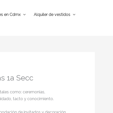
jes en Cdmx
Alquiler de vestidos
as 1a Secc
 tales como: ceremonias,
cuidado, tacto y conocimiento.
omodación de invitados y decoración,