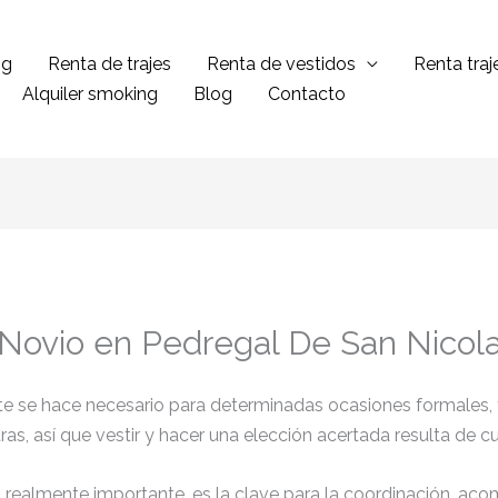
ng
Renta de trajes
Renta de vestidos
Renta tra
Alquiler smoking
Blog
Contacto
 Novio en Pedregal De San Nicol
ante se hace necesario para determinadas ocasiones formales,
tras, así que vestir y hacer una elección acertada resulta de 
el realmente importante, es la clave para la coordinación, ac