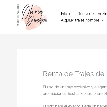
Ir
al
Inicio
Renta de smoki
contenido
Alquiler trajes hombre
Renta de Trajes de 
El uso de un traje exclusivo y eleg
premiaciones, fiestas, cenas, entre o
El sitio para el evento juega un pap