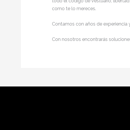
todo el código de vestuario, liberta
como te lo mereces.
Contamos con años de experiencia y 
Con nosotros encontrarás soluciones 