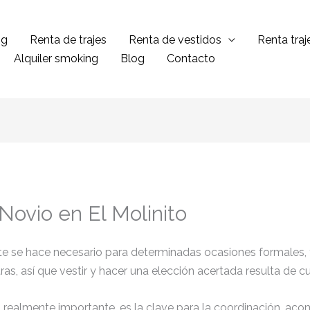
ng
Renta de trajes
Renta de vestidos
Renta tra
Alquiler smoking
Blog
Contacto
Novio en El Molinito
ante se hace necesario para determinadas ocasiones formales,
tras, así que vestir y hacer una elección acertada resulta de 
el realmente importante, es la clave para la coordinación, ac