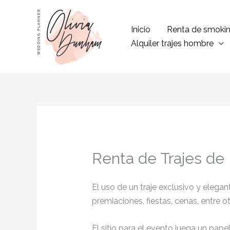
Ir
al
Inicio
Renta de smoki
contenido
Alquiler trajes hombre
Renta de Trajes de
El uso de un traje exclusivo y eleg
premiaciones, fiestas, cenas, entre o
El sitio para el evento juega un pap