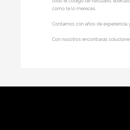
todo el código de vestuario, liberta
como te lo mereces.
Contamos con años de experiencia y 
Con nosotros encontrarás soluciones 