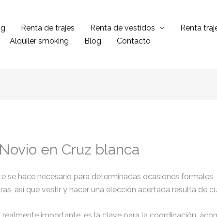
ng
Renta de trajes
Renta de vestidos
Renta tra
Alquiler smoking
Blog
Contacto
 Novio en Cruz blanca
ante se hace necesario para determinadas ocasiones formales,
tras, así que vestir y hacer una elección acertada resulta de 
el realmente importante, es la clave para la coordinación, ac