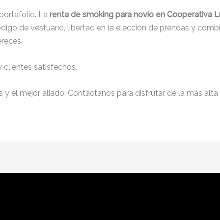
ortafolio. La
renta de smoking para novio en Cooperativa L
igo de vestuario, libertad en la elección de prendas y comb
ereces.
clientes satisfechos.
y el mejor aliado. Contáctanos para disfrutar de la más alta 