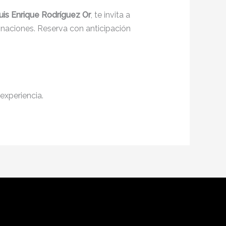
uis Enrique Rodríguez Or
, te invita a
inaciones. Reserva con anticipación
experiencia.