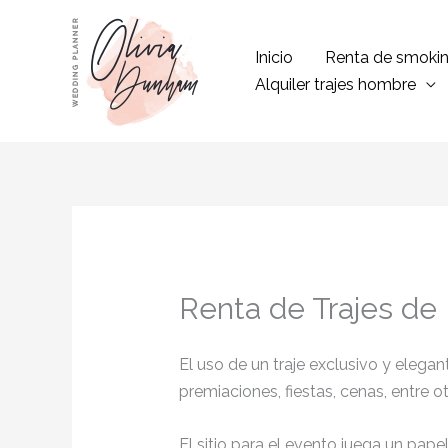
Ir
al
Inicio
Renta de smoki
contenido
Alquiler trajes hombre
Renta de Trajes de
El uso de un traje exclusivo y eleg
premiaciones, fiestas, cenas, entre o
El sitio para el evento juega un pap