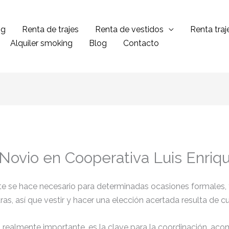
ng
Renta de trajes
Renta de vestidos
Renta tra
Alquiler smoking
Blog
Contacto
 Novio en Cooperativa Luis Enriq
ante se hace necesario para determinadas ocasiones formales,
tras, así que vestir y hacer una elección acertada resulta de 
el realmente importante, es la clave para la coordinación, ac