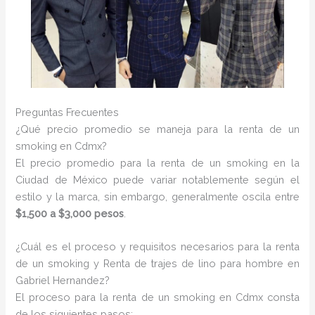
Preguntas Frecuentes
¿Qué precio promedio se maneja para la renta de un
smoking en Cdmx?
El precio promedio para la renta de un smoking en la
Ciudad de México puede variar notablemente según el
estilo y la marca, sin embargo, generalmente oscila entre
$1,500 a $3,000 pesos
.
¿Cuál es el proceso y requisitos necesarios para la renta
de un smoking y Renta de trajes de lino para hombre en
Gabriel Hernandez?
El proceso para la renta de un smoking en Cdmx consta
de los siguientes pasos: