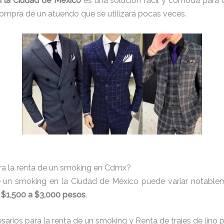
n la Ciudad de México
es una solución fácil y cómoda para 
a compra de un atuendo que se utilizará pocas veces.
ra la renta de un smoking en Cdmx?
e un smoking en la Ciudad de México puede variar notableme
e
$1,500 a $3,000 pesos
.
esarios para la renta de un smoking y Renta de trajes de lin